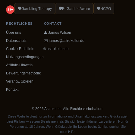
🛡️
🛡️
🛡️
Gambling Therapy
BeGambleAware
NCPG
18+
RECHTLICHES
KONTAKT
Über uns
👤 James Wilson
Datenschutz
✉️
james@astrokeller.de
Cookie-Richtlinie
🌐 astrokeller.de
Nutzungsbedingungen
Affiliate-Hinweis
Bewertungsmethodik
Verantw. Spielen
Kontakt
© 2026 Astrokeller. Alle Rechte vorbehalten.
Diese Website dient nur zu Informations- und Unterhaltungszwecken. Glücksspiel
birgt Risiken — setzen Sie nie mehr als Sie sich leisten können zu verlieren. Nur für
Personen ab 18 Jahren. Wenn Glücksspiel Ihr Leben beeinträchtigt, suchen Sie
oben Hilfe.